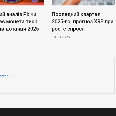
ий аналіз PI: чи
Последний квартал
ає монета тиск
2025-го: прогноз XRP при
в до кінця 2025
росте спроса
18.10.2025
batec