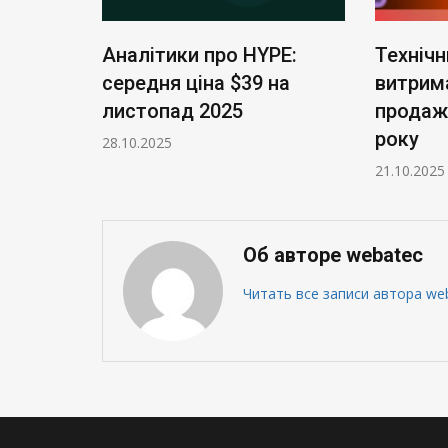
олетие
Аналітики про HYPE:
Технічн
ица:
середня ціна $39 на
витрим
ного
листопад 2025
продажі
артире
року
28.10.2025
21.10.2025
Об авторе webatec
Читать все записи автора we