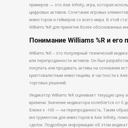
примеров — это Axie Infinity, игра, которая исп
цифровых активов. Сочетание игровых элементо
инвесторов и геймеров со всего мира. В этой ст
Williams %R для принятия более обоснованных инве
Понимание Williams %R и его
Williams %R – это популярный технический индик
или перепроданности активов. Он был разработа
покупать или продавать активы на основании ист
криптовалютным инвестициям, в частности к Axie
торговых решений.
Индикатор Williams %R оценивает текущую цену 
времени. Значение индикатора колеблется от 0 до
ближе к -100 — на перепроданность. Таким обра
инструментом для инвесторов в Axie Infinity, по
сделок. Подробную информацию об этом индикат