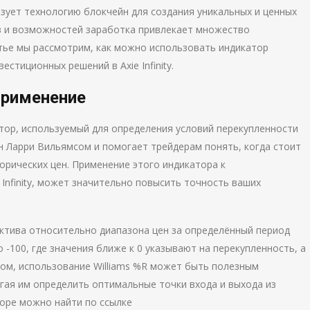
ользует технологию блокчейн для создания уникальных и ценных
в и возможностей заработка привлекает множество
атье мы рассмотрим, как можно использовать индикатор
стиционных решений в Axie Infinity.
 применение
атор, используемый для определения условий перекупленности
н Ларри Вильямсом и помогает трейдерам понять, когда стоит
орических цен. Применение этого индикатора к
 Infinity, может значительно повысить точность ваших
актива относительно диапазона цен за определённый период
 -100, где значения ближе к 0 указывают на перекупленность, а
зом, использование Williams %R может быть полезным
могая им определить оптимальные точки входа и выхода из
оре можно найти по ссылке