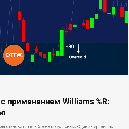
y с применением Williams %R:
во
ры становится всё более популярным. Один из ярчайших