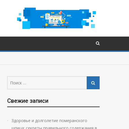
Поиск:
Поиск
Свежие записи
Здоровье и долголетие померанского
шпица: секреты правильного содержания в