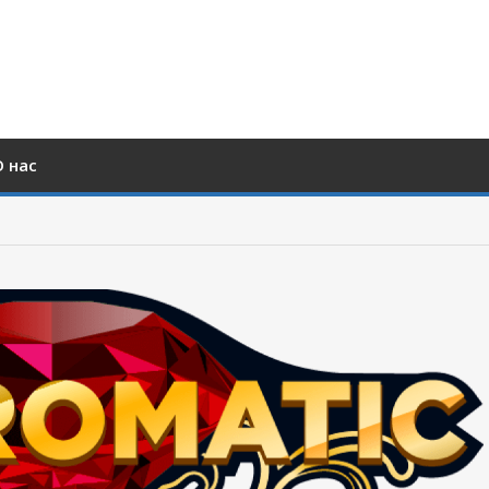
О нас