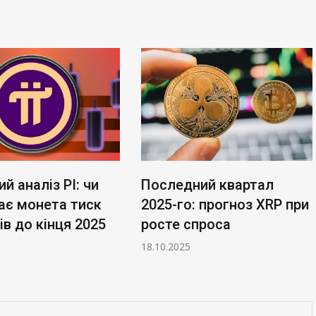
ий аналіз PI: чи
Последний квартал
ає монета тиск
2025-го: прогноз XRP при
в до кінця 2025
росте спроса
18.10.2025