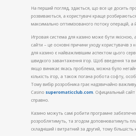
На перший погляд, здається, що все це досить про
розвиваються, а користувачі краще розбираються 
максимально оптимізованого потоку операцій, а й 
Игровая система для казино може бути якісною, а
сайти – це основні причини уходу користувачів з
для казино є найважливішим аспектом цього серві
швидкого завантаження ігор. Щоб введення та ви
якщо виникає якась проблема, можна було негайно
кількість ігор, а також погана робота софту, осо
Тому вибір розробника грає надзвичайно важливу
Casino
superomaticclub.com
. Официальный сайт 
справно.
Казино можуть самі робити програмне забезпеченн
розроблятимуть, та згодом доповнюватимуть пла
складніший і витратний за другий, тому більшість