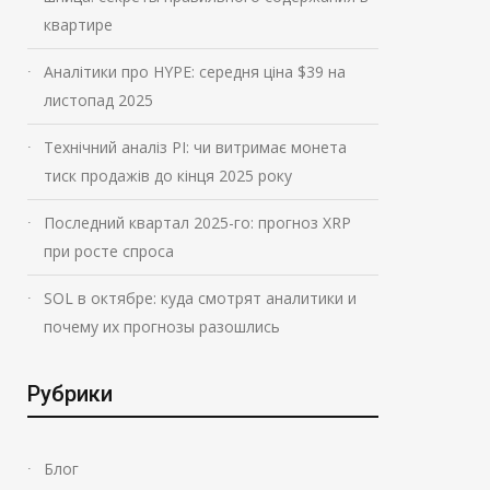
квартире
Аналітики про HYPE: середня ціна $39 на
листопад 2025
Технічний аналіз PI: чи витримає монета
тиск продажів до кінця 2025 року
Последний квартал 2025-го: прогноз XRP
при росте спроса
SOL в октябре: куда смотрят аналитики и
почему их прогнозы разошлись
Рубрики
Блог